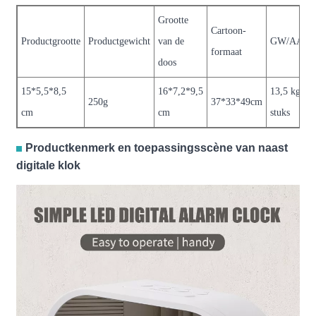
Grootte
Cartoon-
Productgrootte
Productgewicht
van de
GW/AAN
formaat
doos
15*5,5*8,5
16*7,2*9,5
13,5 kg/50
250g
37*33*49cm
cm
cm
stuks
Productkenmerk en toepassingsscène van naast
digitale klok