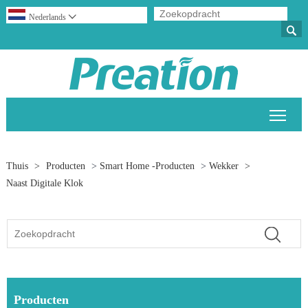
Nederlands


Scha
Thuis
>
Producten
>
Smart Home -producten
>
Wekker
>
Naast Digitale Klok
Producten