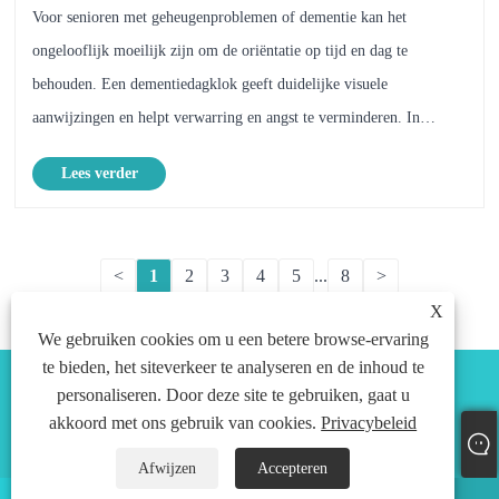
van senioren verbeteren?
Voor senioren met geheugenproblemen of dementie kan het
ongelooflijk moeilijk zijn om de oriëntatie op tijd en dag te
behouden. Een dementiedagklok geeft duidelijke visuele
aanwijzingen en helpt verwarring en angst te verminderen. In
tegenstelling tot traditionele klokken geven deze klokken de
Lees verder
volle......
<
1
2
3
4
5
...
8
>
X
We gebruiken cookies om u een betere browse-ervaring
te bieden, het siteverkeer te analyseren en de inhoud te
personaliseren. Door deze site te gebruiken, gaat u
akkoord met ons gebruik van cookies.
Privacybeleid
Copyright © 2024 Shenzhen Preation Technology Co., Ltd. Alle
rechten voorbehouden.
Afwijzen
Accepteren